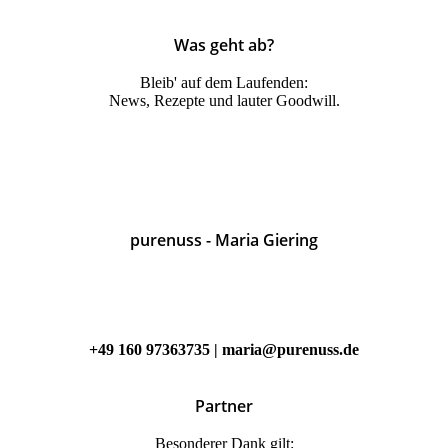
Was geht ab?
Bleib' auf dem Laufenden:
News, Rezepte und lauter Goodwill.
purenuss - Maria Giering
Rechnungsadresse:
Pfotenhauerstr. 111, 01307 Dresden
(Abholung nach Absprache, kein Ladengeschäft)
+49 160 97363735 |
maria@purenuss.de
Partner
Besonderer Dank gilt: